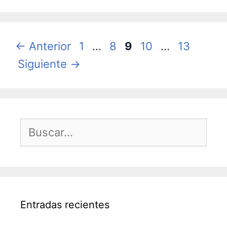
Página
Página
Página
Página
Página
←
Anterior
1
…
8
9
10
…
13
Siguiente
→
Buscar:
Entradas recientes