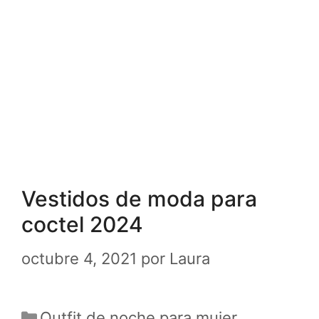
Vestidos de moda para
coctel 2024
octubre 4, 2021
por
Laura
Categorías
Outfit de noche para mujer