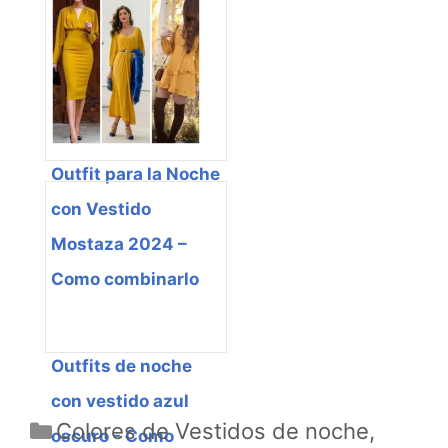
con vestido lila -
Como combinarlo
Outfit para la Noche
con Vestido
Mostaza 2024 –
Como combinarlo
Outfits de noche
con vestido azul
Categorías
Colores de Vestidos de noche
,
oscuro - Como