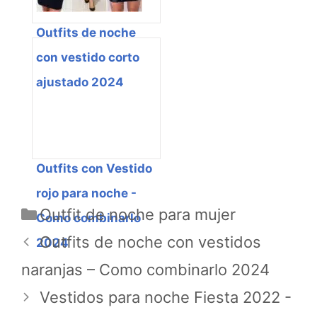
Outfits de noche
con vestido corto
ajustado 2024
Outfits con Vestido
rojo para noche -
Categorías
Outfit de noche para mujer
Como combinarlo
Outfits de noche con vestidos
2024
naranjas – Como combinarlo 2024
Vestidos para noche Fiesta 2022 -