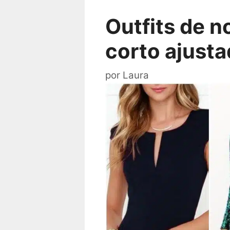
Outfits de n
corto ajust
por
Laura