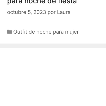
para noche de fiesta
octubre 5, 2023
por
Laura
Categorías
Outfit de noche para mujer