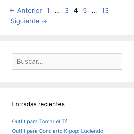
Página
Página
Página
Página
Página
←
Anterior
1
…
3
4
5
…
13
Siguiente
→
Buscar:
Entradas recientes
Outfit para Tomar el Té
Outfit para Concierto K-pop: Luciendo