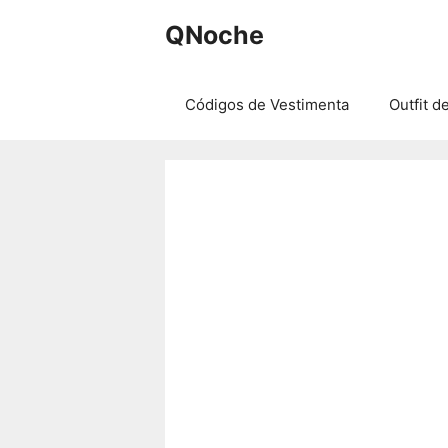
Saltar
QNoche
al
contenido
Códigos de Vestimenta
Outfit d