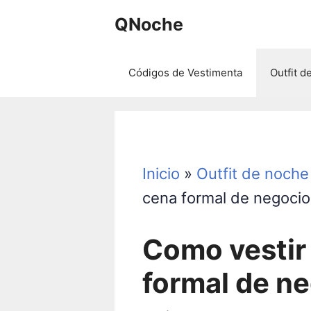
Saltar
QNoche
al
contenido
Códigos de Vestimenta
Outfit d
Inicio
»
Outfit de noche
cena formal de negoci
Como vestir
formal de n