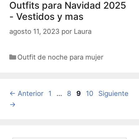
Outfits para Navidad 2025
- Vestidos y mas
agosto 11, 2023
por
Laura
Categorías
Outfit de noche para mujer
Página
Página
Página
Página
←
Anterior
1
…
8
9
10
Siguiente
→