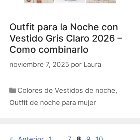
Outfit para la Noche con
Vestido Gris Claro 2026 –
Como combinarlo
noviembre 7, 2025
por
Laura
Categorías
Colores de Vestidos de noche
,
Outfit de noche para mujer
Página
Página
Página
Página
Página
←
Anterior
1
…
7
8
9
10