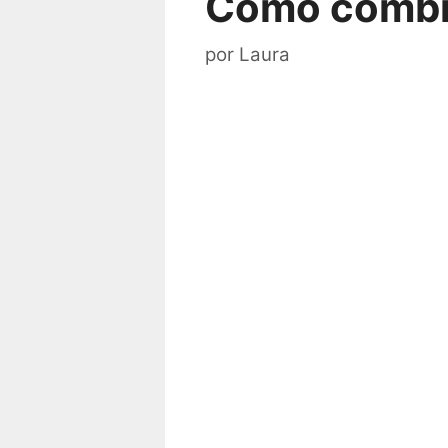
Como combi
por
Laura