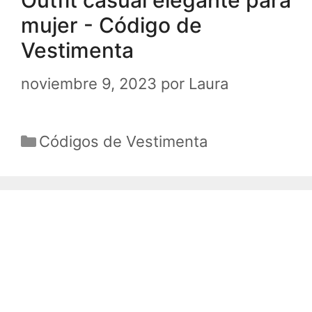
Outfit casual elegante para
mujer - Código de
Vestimenta
noviembre 9, 2023
por
Laura
Categorías
Códigos de Vestimenta