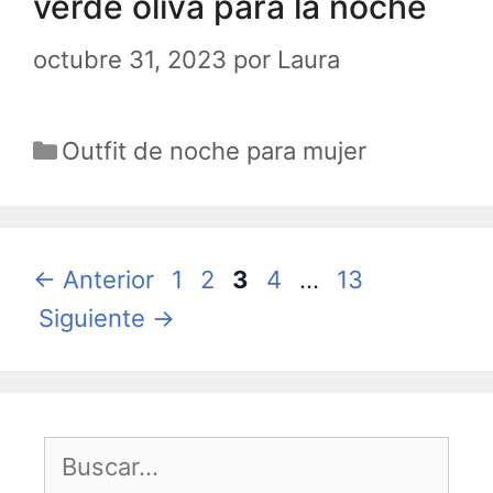
verde oliva para la noche
octubre 31, 2023
por
Laura
Categorías
Outfit de noche para mujer
Página
Página
Página
Página
Página
←
Anterior
1
2
3
4
…
13
Siguiente
→
Buscar: