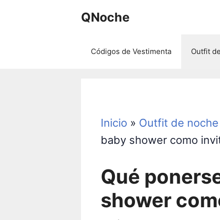
Saltar
QNoche
al
contenido
Códigos de Vestimenta
Outfit d
Inicio
»
Outfit de noche
baby shower como invi
Qué ponerse
shower como