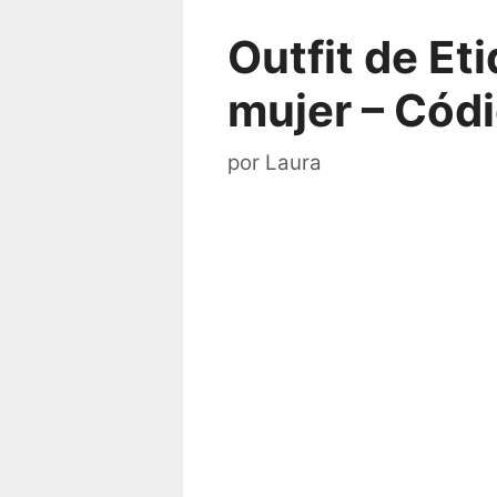
Outfit de Et
mujer – Cód
por
Laura