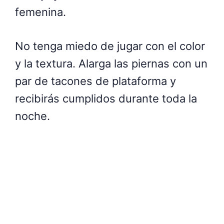
femenina.
No tenga miedo de jugar con el color
y la textura. Alarga las piernas con un
par de tacones de plataforma y
recibirás cumplidos durante toda la
noche.