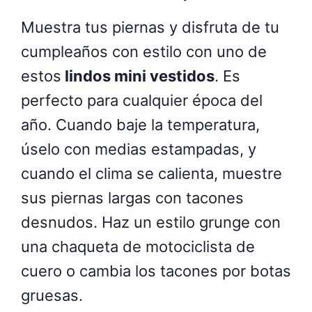
Muestra tus piernas y disfruta de tu
cumpleaños con estilo con uno de
estos
lindos mini vestidos
. Es
perfecto para cualquier época del
año. Cuando baje la temperatura,
úselo con medias estampadas, y
cuando el clima se calienta, muestre
sus piernas largas con tacones
desnudos. Haz un estilo grunge con
una chaqueta de motociclista de
cuero o cambia los tacones por botas
gruesas.