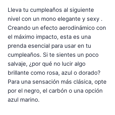
Lleva tu cumpleaños al siguiente
nivel con un mono elegante y sexy .
Creando un efecto aerodinámico con
el máximo impacto, esta es una
prenda esencial para usar en tu
cumpleaños. Si te sientes un poco
salvaje, ¿por qué no lucir algo
brillante como rosa, azul o dorado?
Para una sensación más clásica, opte
por el negro, el carbón o una opción
azul marino.