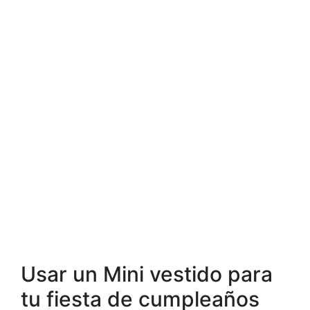
Usar un Mini vestido para
tu fiesta de cumpleaños