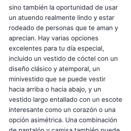
sino también la oportunidad de usar
un atuendo realmente lindo y estar
rodeado de personas que te aman y
aprecian. Hay varias opciones
excelentes para tu día especial,
incluido un vestido de cóctel con un
diseño clásico y atemporal, un
minivestido que se puede vestir
hacia arriba o hacia abajo, y un
vestido largo entallado con un escote
interesante como un corazón o una
opción asimétrica. Una combinación
de pantalón y camisa también puede