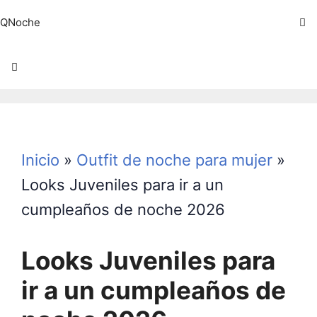
Saltar
QNoche
al
contenido
Menú
Inicio
»
Outfit de noche para mujer
»
Looks Juveniles para ir a un
cumpleaños de noche 2026
Looks Juveniles para
ir a un cumpleaños de