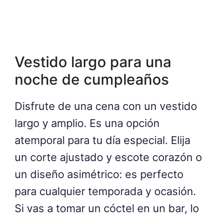
Vestido largo para una
noche de cumpleaños
Disfrute de una cena con un vestido
largo y amplio. Es una opción
atemporal para tu día especial. Elija
un corte ajustado y escote corazón o
un diseño asimétrico: es perfecto
para cualquier temporada y ocasión.
Si vas a tomar un cóctel en un bar, lo