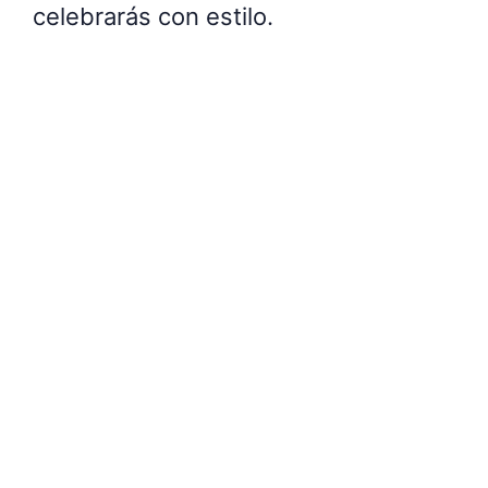
celebrarás con estilo.