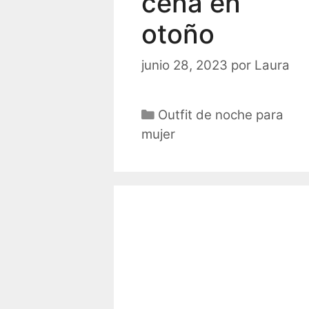
cena en
otoño
junio 28, 2023
por
Laura
Categorías
Outfit de noche para
mujer