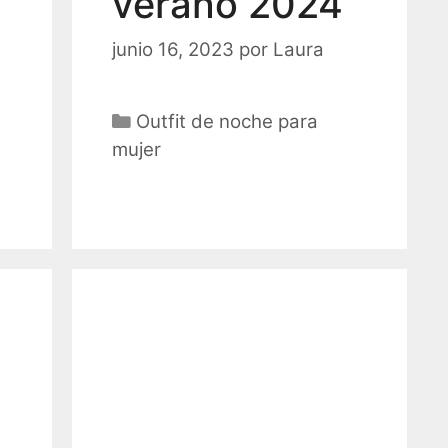
verano 2024
junio 16, 2023
por
Laura
Categorías
Outfit de noche para
mujer